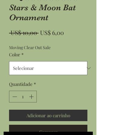
Stars & Moon Bat
Ornament
Preço
Preço
 US$ 10,00 
US$ 6,00
normal
promocional
Moving Clear Out Sale
Color
*
Quantidade
*
Adicionar ao carrinho
Comprar