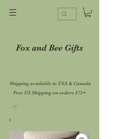
Fox and Bee Gifts
Shipping available to USA & Canada
Free US Shipping on orders $75+