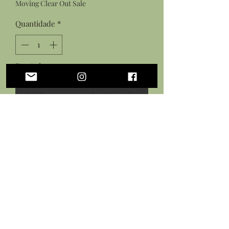
Moving Clear Out Sale
Quantidade
*
Esgotado
Notifique-me quando estiver disponível
Rose quartz beads suspended over
silver hoops paired with faceted
pink glass and silver spacer beads
Silver plated earring hooks
Ainda não há avaliações
Compartilhe sua opinião. Seja o primeiro