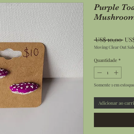
Purple To
Mushroom 
Pre
 US$ 10,00 
US$
Moving Clear Out Sal
nor
Quantidade
*
Somente 1 em estoqu
Adicionar ao carr