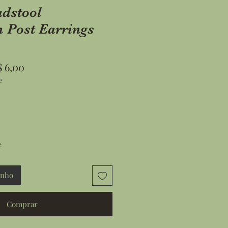
adstool
Post Earrings
ço
Preço
 6,00
e
mal
promocional
e
inho
Comprar