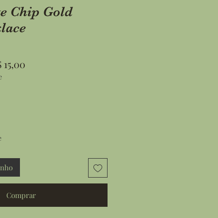
te Chip Gold
lace
ço
Preço
 15,00
e
mal
promocional
e
inho
Comprar