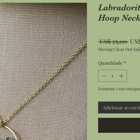
Labradori
Hoop Neck
Pre
 US$ 25,00 
US$
Moving Clear Out Sal
nor
Quantidade
*
Somente 1 em estoqu
Adicionar ao carr